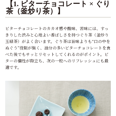
【1. ビターチョコレート × ぐり
茶（釜炒り茶）】
ビターチョコレートのカカオ感や酸味、苦味には、すっ
きりした渋みと心地よい香ばしさを持つぐり茶（釜炒り
玉緑茶）がよく合います。ぐり茶は旨味よりも“口の中を
ぬぐう”役割が強く、油分の多いビターチョコレートを食
べた後でもサッとリセットしてくれるのがポイント。ビ
ターの個性が際立ち、次の一粒へのリフレッシュにも最
適です。