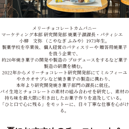
メリーチョコレートカムパニー
マーケティング本部 研究開発部 焼菓子課課長・パティシエ
小柳 文弥 （こやなぎ ふみや）1973年生。
製菓学校を卒業後、個人経営のパティスリーや 贈答用焼菓子
を扱う企業で、
約20年焼き菓子の開発や製造の プロデュースをするなど菓子
製造の研鑽を積む。
2022年からメリーチョコレート研究開発部にてミルフィーユ
やカカオサブレなど焼き菓子の製造に携わり、
本年より研究開発焼き菓子部門の課長に就任。
パイ生地とチョコレートの素材の組み合わせを研究し、素材の
持ち味を最大限に引き出したお菓子作りを追及している。
「ひと口で心に残る」をモットーに、日々丁寧な仕事を心がけ
る。