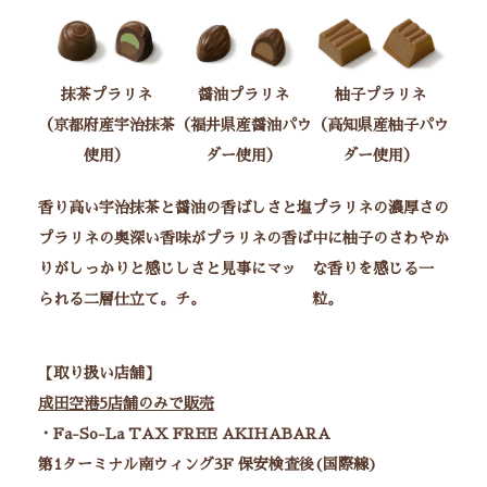
抹茶プラリネ
醤油プラリネ
柚子プラリネ
（京都府産宇治抹茶
（福井県産醤油パウ
（高知県産柚子パウ
使用）
ダー使用）
ダー使用）
香り高い宇治抹茶と
醤油の香ばしさと塩
プラリネの濃厚さの
プラリネの奥深い香
味がプラリネの香ば
中に柚子のさわやか
りがしっかりと感じ
しさと見事にマッ
な香りを感じる一
られる二層仕立て。
チ。
粒。
【取り扱い店舗】
成田空港5店舗のみで販売
・Fa-So-La TAX FREE AKIHABARA
第1ターミナル南ウィング3F 保安検査後(国際線)